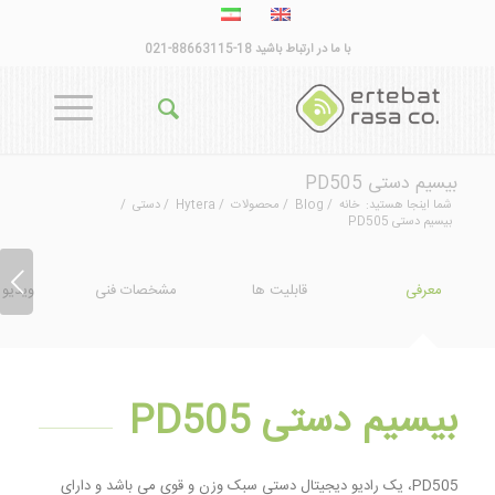
با ما در ارتباط باشید 18-88663115-021
بیسیم دستی PD505
شما اینجا هستید:
خانه
/
Blog
/
محصولات
/
Hytera
/
دستی
/
بیسیم دستی PD505
قبلی
معرفی
قابلیت ها
مشخصات فنی
ویدیو
بیسیم دستی PD505
PD505، یک رادیو دیجیتال دستی سبک وزن و قوی می باشد و دارای